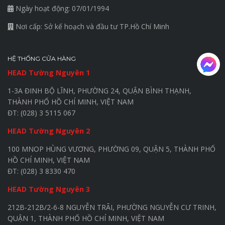
Ngày hoạt động: 07/01/1994
Nơi cấp: Sở kế hoạch và đầu tư TP.Hồ Chí Minh
HỆ THỐNG CỬA HÀNG
HEAD Tường Nguyên 1
1-3A ĐINH BỘ LĨNH, PHƯỜNG 24, QUẬN BÌNH THẠNH,
THÀNH PHỐ HỒ CHÍ MINH, VIỆT NAM
ĐT: (028) 3 5115 067
HEAD Tường Nguyên 2
100 MNOP HÙNG VƯƠNG, PHƯỜNG 09, QUẬN 5, THÀNH PHỐ
HỒ CHÍ MINH, VIỆT NAM
ĐT: (028) 3 8330 470
HEAD Tường Nguyên 3
212B-212B/2-6-8 NGUYỄN TRÃI, PHƯỜNG NGUYỄN CƯ TRINH,
QUẬN 1, THÀNH PHỐ HỒ CHÍ MINH, VIỆT NAM