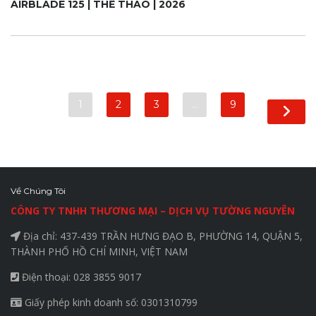
AIRBLADE 125 | THỂ THAO | 2026
1
2
3
…
9
Về Chúng Tôi
CÔNG TY TNHH THƯƠNG MẠI – DỊCH VỤ TƯỜNG NGUYÊN
Địa chỉ: 437-439 TRẦN HƯNG ĐẠO B, PHƯỜNG 14, QUẬN 5,
THÀNH PHỐ HỒ CHÍ MINH, VIỆT NAM
Điện thoại: 028 3855 9017
Giấy phép kinh doanh số: 0301310799