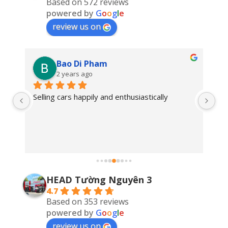
Based on 572 reviews
powered by
G
o
o
g
l
e
review us on
Bao Di Pham
2 years ago
Selling cars happily and enthusiastically
Go
HEAD Tường Nguyên 3
4.7
Based on 353 reviews
powered by
G
o
o
g
l
e
review us on