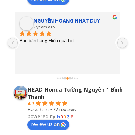
NGUYÊN HOANG NHAT DUY
2 years ago
Bạn bán hàng Hiếu quá tốt
Ok
HEAD Honda Tường Nguyên 1 Bình
Thạnh
4.7
Based on 372 reviews
powered by
G
o
o
g
l
e
review us on