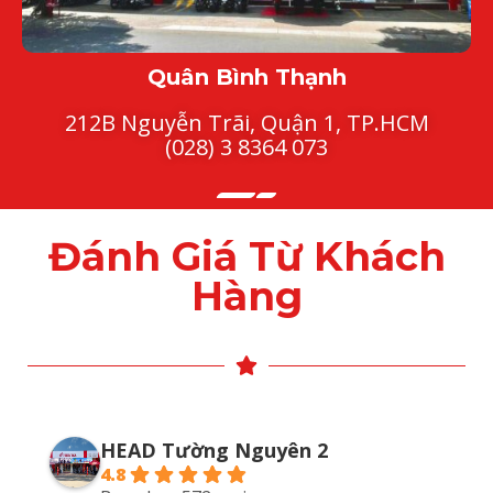
Quân Bình Thạnh
212B Nguyễn Trãi, Quận 1, TP.HCM
(028) 3 8364 073
Đánh Giá Từ Khách
Hàng
HEAD Tường Nguyên 2
4.8