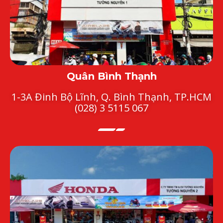
Quân Bình Thạnh
1-3A Đinh Bộ Lĩnh, Q. Bình Thạnh, TP.HCM
(028) 3 5115 067