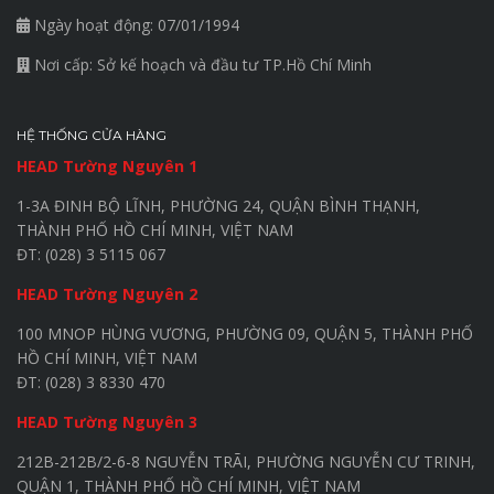
Ngày hoạt động: 07/01/1994
Nơi cấp: Sở kế hoạch và đầu tư TP.Hồ Chí Minh
HỆ THỐNG CỬA HÀNG
HEAD Tường Nguyên 1
1-3A ĐINH BỘ LĨNH, PHƯỜNG 24, QUẬN BÌNH THẠNH,
THÀNH PHỐ HỒ CHÍ MINH, VIỆT NAM
ĐT: (028) 3 5115 067
HEAD Tường Nguyên 2
100 MNOP HÙNG VƯƠNG, PHƯỜNG 09, QUẬN 5, THÀNH PHỐ
HỒ CHÍ MINH, VIỆT NAM
ĐT: (028) 3 8330 470
HEAD Tường Nguyên 3
212B-212B/2-6-8 NGUYỄN TRÃI, PHƯỜNG NGUYỄN CƯ TRINH,
QUẬN 1, THÀNH PHỐ HỒ CHÍ MINH, VIỆT NAM