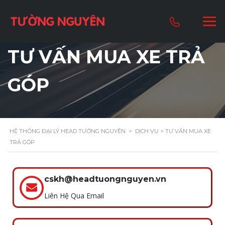
TƯ VẤN MUA XE TRẢ
GÓP
HỆ THỐNG ĐẠI LÝ HEAD TƯỜNG NGUYÊN
>
DỊCH VỤ
> TƯ VẤN MUA XE
TRẢ GÓP
cskh@headtuongnguyen.vn
Liên Hệ Qua Email