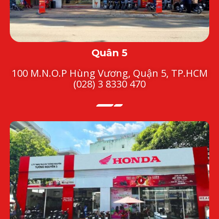
Quân 5
100 M.N.O.P Hùng Vương, Quận 5, TP.HCM
(028) 3 8330 470