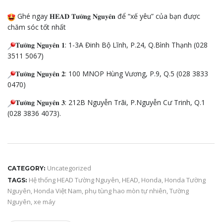
Ghé ngay 𝐇𝐄𝐀𝐃 𝐓𝐮̛𝐨̛̀𝐧𝐠 𝐍𝐠𝐮𝐲𝐞̂𝐧 để “xế yêu” của bạn được
chăm sóc tốt nhất
𝐓𝐮̛𝐨̛̀𝐧𝐠 𝐍𝐠𝐮𝐲𝐞̂𝐧 𝟏: 1-3A Đinh Bộ Lĩnh, P.24, Q.Bình Thạnh (028
3511 5067)
𝐓𝐮̛𝐨̛̀𝐧𝐠 𝐍𝐠𝐮𝐲𝐞̂𝐧 𝟐: 100 MNOP Hùng Vương, P.9, Q.5 (028 3833
0470)
𝐓𝐮̛𝐨̛̀𝐧𝐠 𝐍𝐠𝐮𝐲𝐞̂𝐧 𝟑: 212B Nguyễn Trãi, P.Nguyễn Cư Trinh, Q.1
(028 3836 4073).
Uncategorized
CATEGORY:
Hệ thống HEAD Tường Nguyên
,
HEAD
,
Honda
,
Honda Tường
TAGS:
Nguyên
,
Honda Việt Nam
,
phụ tùng hao mòn tự nhiên
,
Tường
Nguyên
,
xe máy