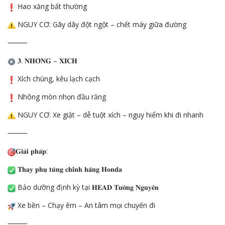
Hao xăng bất thường
NGUY CƠ: Gãy dây đột ngột – chết máy giữa đường
⸻
𝟑. 𝐍𝐇𝐎̂𝐍𝐆 – 𝐗𝐈́𝐂𝐇
Xích chùng, kêu lạch cạch
Nhông mòn nhọn đầu răng
NGUY CƠ: Xe giật – dễ tuột xích – nguy hiểm khi đi nhanh
⸻
𝐆𝐢𝐚̉𝐢 𝐩𝐡𝐚́𝐩:
𝐓𝐡𝐚𝐲 𝐩𝐡𝐮̣ 𝐭𝐮̀𝐧𝐠 𝐜𝐡𝐢́𝐧𝐡 𝐡𝐚̃𝐧𝐠 𝐇𝐨𝐧𝐝𝐚
Bảo dưỡng định kỳ tại 𝐇𝐄𝐀𝐃 𝐓𝐮̛𝐨̛̀𝐧𝐠 𝐍𝐠𝐮𝐲𝐞̂𝐧
Xe bền – Chạy êm – An tâm mọi chuyến đi
⸻