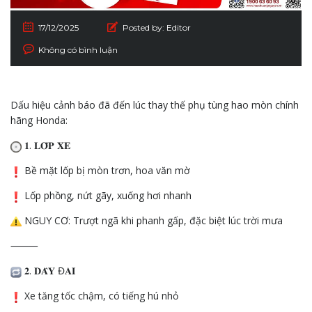
17/12/2025
Posted by:
Editor
Không có bình luận
Dấu hiệu cảnh báo đã đến lúc thay thế phụ tùng hao mòn chính
hãng Honda:
𝟏. 𝐋𝐎̂́𝐏 𝐗𝐄
Bề mặt lốp bị
mòn trơn, hoa văn mờ
Lốp phồng, nứt gãy, xuống hơi nhanh
NGUY CƠ: Trượt ngã khi phanh gấp, đặc biệt lúc trời mưa
⸻
𝟐. 𝐃𝐀̂𝐘 Đ𝐀𝐈
Xe tăng tốc chậm, có tiếng hú nhỏ