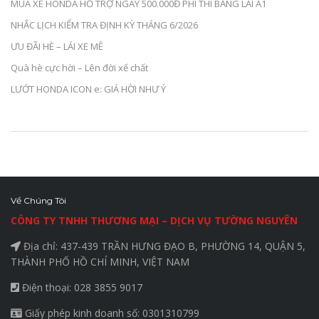
MUA XE HONDA HỖ TRỢ NGAY 500.000Đ PHÍ THI BẰNG LÁI A1
NHẮC LỊCH KIỂM TRA ĐỊNH KỲ THÁNG 6/2026
ƯU ĐÃI HÈ – LÁI XE MÊ
Quà hè cực hời – Lên đời xế chất
LƯỚT HONDA ICON e: GIÁ HỜI NHƯ Ý
Về Chúng Tôi
CÔNG TY TNHH THƯƠNG MẠI – DỊCH VỤ TƯỜNG NGUYÊN
Địa chỉ: 437-439 TRẦN HƯNG ĐẠO B, PHƯỜNG 14, QUẬN 5,
THÀNH PHỐ HỒ CHÍ MINH, VIỆT NAM
Điện thoại: 028 3855 9017
Giấy phép kinh doanh số: 0301310799