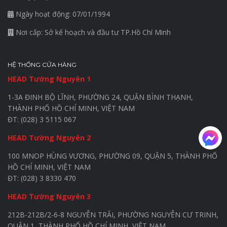
Ngày hoạt động: 07/01/1994
Nơi cấp: Sở kế hoạch và đầu tư TP.Hồ Chí Minh
HỆ THỐNG CỬA HÀNG
HEAD Tường Nguyên 1
1-3A ĐINH BỘ LĨNH, PHƯỜNG 24, QUẬN BÌNH THẠNH,
THÀNH PHỐ HỒ CHÍ MINH, VIỆT NAM
ĐT: (028) 3 5115 067
HEAD Tường Nguyên 2
100 MNOP HÙNG VƯƠNG, PHƯỜNG 09, QUẬN 5, THÀNH PHỐ
HỒ CHÍ MINH, VIỆT NAM
ĐT: (028) 3 8330 470
HEAD Tường Nguyên 3
212B-212B/2-6-8 NGUYỄN TRÃI, PHƯỜNG NGUYỄN CƯ TRINH,
QUẬN 1, THÀNH PHỐ HỒ CHÍ MINH, VIỆT NAM