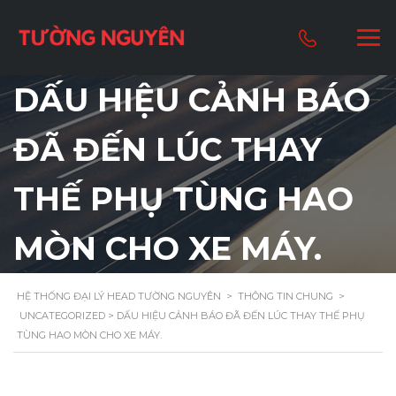
DẤU HIỆU CẢNH BÁO
ĐÃ ĐẾN LÚC THAY
THẾ PHỤ TÙNG HAO
MÒN CHO XE MÁY.
HỆ THỐNG ĐẠI LÝ HEAD TƯỜNG NGUYÊN
>
THÔNG TIN CHUNG
>
UNCATEGORIZED
> DẤU HIỆU CẢNH BÁO ĐÃ ĐẾN LÚC THAY THẾ PHỤ
TÙNG HAO MÒN CHO XE MÁY.