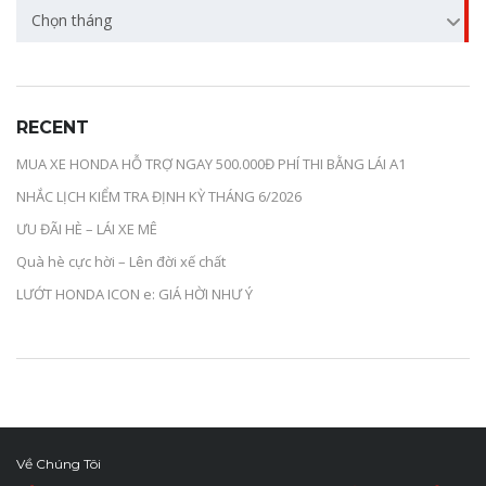
Chọn tháng
RECENT
MUA XE HONDA HỖ TRỢ NGAY 500.000Đ PHÍ THI BẰNG LÁI A1
NHẮC LỊCH KIỂM TRA ĐỊNH KỲ THÁNG 6/2026
ƯU ĐÃI HÈ – LÁI XE MÊ
Quà hè cực hời – Lên đời xế chất
LƯỚT HONDA ICON e: GIÁ HỜI NHƯ Ý
Về Chúng Tôi