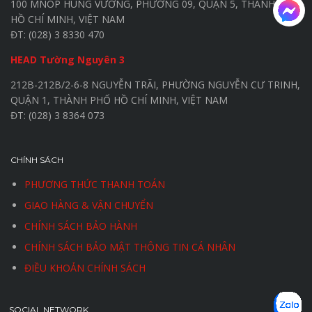
100 MNOP HÙNG VƯƠNG, PHƯỜNG 09, QUẬN 5, THÀNH PHỐ
HỒ CHÍ MINH, VIỆT NAM
ĐT: (028) 3 8330 470
HEAD Tường Nguyên 3
212B-212B/2-6-8 NGUYỄN TRÃI, PHƯỜNG NGUYỄN CƯ TRINH,
QUẬN 1, THÀNH PHỐ HỒ CHÍ MINH, VIỆT NAM
ĐT: (028) 3 8364 073
CHÍNH SÁCH
PHƯƠNG THỨC THANH TOÁN
GIAO HÀNG & VẬN CHUYỂN
CHÍNH SÁCH BẢO HÀNH
CHÍNH SÁCH BẢO MẬT THÔNG TIN CÁ NHÂN
ĐIỀU KHOẢN CHÍNH SÁCH
SOCIAL NETWORK