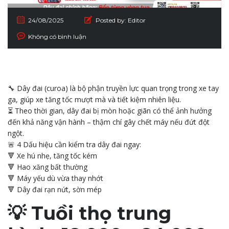
24/08/2025
Posted by:
Editor
Không có bình luận
🔧 Dây đai (curoa) là bộ phận truyền lực quan trọng trong xe tay
ga, giúp xe tăng tốc mượt mà và tiết kiệm nhiên liệu.
⏳ Theo thời gian, dây đai bị mòn hoặc giãn có thể ảnh hưởng
đến khả năng vận hành – thậm chí gây chết máy nếu đứt đột
ngột.
🚨 4 Dấu hiệu cần kiểm tra dây đai ngay:
🔻 Xe hú nhẹ, tăng tốc kém
🔻 Hao xăng bất thường
🔻 Máy yếu dù vừa thay nhớt
🔻 Dây đai rạn nứt, sờn mép
💡 Tuồi thọ trung