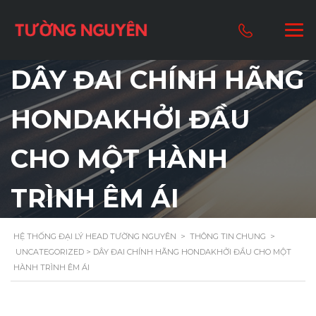
DÂY ĐAI CHÍNH HÃNG
HONDAKHỞI ĐẦU
CHO MỘT HÀNH
TRÌNH ÊM ÁI
HỆ THỐNG ĐẠI LÝ HEAD TƯỜNG NGUYÊN
>
THÔNG TIN CHUNG
>
UNCATEGORIZED
> DÂY ĐAI CHÍNH HÃNG HONDAKHỞI ĐẦU CHO MỘT
HÀNH TRÌNH ÊM ÁI