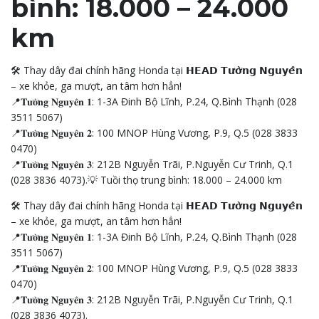
bình: 18.000 – 24.000
km
🛠️ Thay dây đai chính hãng Honda tại 𝗛𝗘𝗔𝗗 𝗧𝘂̛𝗼̛̀𝗻𝗴 𝗡𝗴𝘂𝘆𝗲̂𝗻
– xe khỏe, ga mượt, an tâm hơn hẳn!
📍𝐓𝐮̛𝐨̛̀𝐧𝐠 𝐍𝐠𝐮𝐲𝐞̂𝐧 𝟏: 1-3A Đinh Bộ Lĩnh, P.24, Q.Bình Thạnh (028
3511 5067)
📍𝐓𝐮̛𝐨̛̀𝐧𝐠 𝐍𝐠𝐮𝐲𝐞̂𝐧 𝟐: 100 MNOP Hùng Vương, P.9, Q.5 (028 3833
0470)
📍𝐓𝐮̛𝐨̛̀𝐧𝐠 𝐍𝐠𝐮𝐲𝐞̂𝐧 𝟑: 212B Nguyễn Trãi, P.Nguyễn Cư Trinh, Q.1
(028 3836 4073).💡 Tuồi thọ trung bình: 18.000 – 24.000 km
🛠️ Thay dây đai chính hãng Honda tại 𝗛𝗘𝗔𝗗 𝗧𝘂̛𝗼̛̀𝗻𝗴 𝗡𝗴𝘂𝘆𝗲̂𝗻
– xe khỏe, ga mượt, an tâm hơn hẳn!
📍𝐓𝐮̛𝐨̛̀𝐧𝐠 𝐍𝐠𝐮𝐲𝐞̂𝐧 𝟏: 1-3A Đinh Bộ Lĩnh, P.24, Q.Bình Thạnh (028
3511 5067)
📍𝐓𝐮̛𝐨̛̀𝐧𝐠 𝐍𝐠𝐮𝐲𝐞̂𝐧 𝟐: 100 MNOP Hùng Vương, P.9, Q.5 (028 3833
0470)
📍𝐓𝐮̛𝐨̛̀𝐧𝐠 𝐍𝐠𝐮𝐲𝐞̂𝐧 𝟑: 212B Nguyễn Trãi, P.Nguyễn Cư Trinh, Q.1
(028 3836 4073).