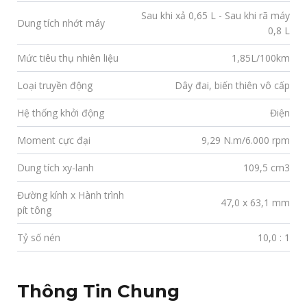
Sau khi xả 0,65 L - Sau khi rã máy
Dung tích nhớt máy
0,8 L
Mức tiêu thụ nhiên liệu
1,85L/100km
Loại truyền động
Dây đai, biến thiên vô cấp
Hệ thống khởi động
Điện
Moment cực đại
9,29 N.m/6.000 rpm
Dung tích xy-lanh
109,5 cm3
Đường kính x Hành trình
47,0 x 63,1 mm
pít tông
Tỷ số nén
10,0 : 1
Thông Tin Chung