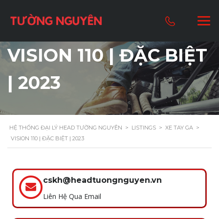
VISION 110 | ĐẶC BIỆT
| 2023
HỆ THỐNG ĐẠI LÝ HEAD TƯỜNG NGUYÊN
>
LISTINGS
>
XE TAY GA
>
VISION 110 | ĐẶC BIỆT | 2023
cskh@headtuongnguyen.vn
Liên Hệ Qua Email