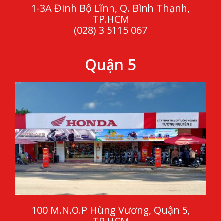
1-3A Đinh Bộ Lĩnh, Q. Bình Thạnh,
TP.HCM
(028) 3 5115 067
Quận 5
100 M.N.O.P Hùng Vương, Quận 5,
TP.HCM