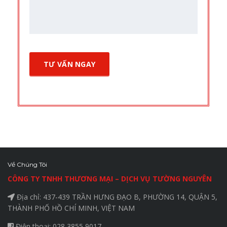
Về Chúng Tôi
CÔNG TY TNHH THƯƠNG MẠI – DỊCH VỤ TƯỜNG NGUYÊN
Địa chỉ: 437-439 TRẦN HƯNG ĐẠO B, PHƯỜNG 14, QUẬN 5,
THÀNH PHỐ HỒ CHÍ MINH, VIỆT NAM
Điện thoại: 028 3855 9017