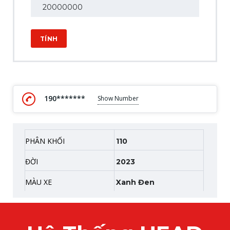
TÍNH
190*******
Show Number
PHÂN KHỐI
110
ĐỜI
2023
MÀU XE
Xanh Đen