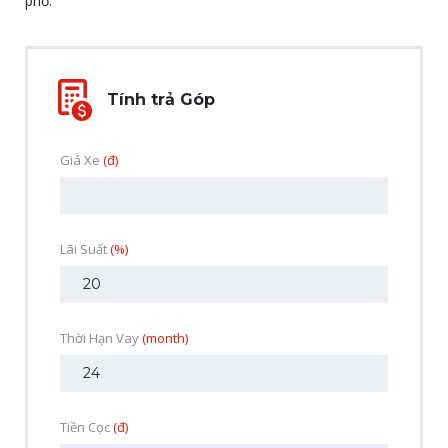
phố.
Tính trả Góp
Giá Xe
(đ)
Lãi Suất
(%)
Thời Hạn Vay
(month)
Tiền Cọc
(đ)