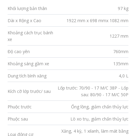
Khối lượng bản thân
97 kg
Dài x Rộng x Cao
1922 mm x 698 mmx 1082 mm
Khoảng cách trục bánh
1227 mm
xe
Độ cao yên
760mm
Khoảng sáng gầm xe
135mm
Dung tích bình xăng
4,0 L
Lốp trước: 70/90 - 17 M/C 38P - Lốp
Kích cỡ lớp trước/ sau
sau: 80/90 - 17 M/C 50P
Phuộc trước
Ống lồng, giảm chấn thủy lực
Phuộc sau
Lò xo trụ, giảm chấn thủy lực
Xăng, 4 kỳ, 1 xilanh, làm mát bằng
Loại động cơ