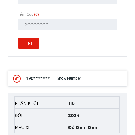
Tiền Cọc
(đ)
TÍNH
190*******
Show Number
PHÂN KHỐI
110
ĐỜI
2024
MÀU XE
Đỏ Đen, Đen