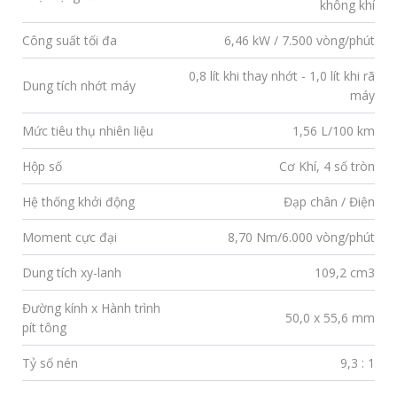
không khí
Công suất tối đa
6,46 kW / 7.500 vòng/phút
0,8 lít khi thay nhớt - 1,0 lít khi rã
Dung tích nhớt máy
máy
Mức tiêu thụ nhiên liệu
1,56 L/100 km
Hộp số
Cơ Khí, 4 số tròn
Hệ thống khởi động
Đạp chân / Điện
Moment cực đại
8,70 Nm/6.000 vòng/phút
Dung tích xy-lanh
109,2 cm3
Đường kính x Hành trình
50,0 x 55,6 mm
pít tông
Tỷ số nén
9,3 : 1