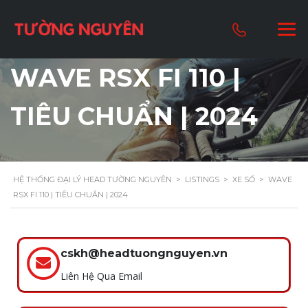
WAVE RSX FI 110 |
TIÊU CHUẨN | 2024
HỆ THỐNG ĐẠI LÝ HEAD TƯỜNG NGUYÊN
>
LISTINGS
>
XE SỐ
>
WAVE
RSX FI 110 | TIÊU CHUẨN | 2024
cskh@headtuongnguyen.vn
Liên Hệ Qua Email