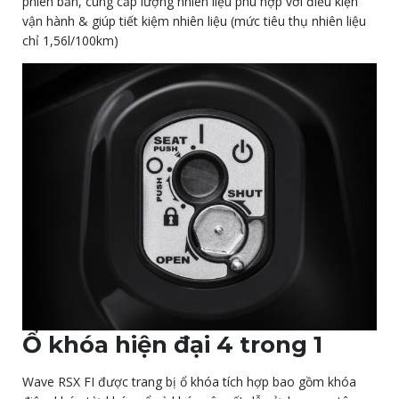
phiên bản, cung cấp lượng nhiên liệu phù hợp với điều kiện
vận hành & giúp tiết kiệm nhiên liệu (mức tiêu thụ nhiên liệu
chỉ 1,56l/100km)
Ổ khóa hiện đại 4 trong 1
Wave RSX FI được trang bị ổ khóa tích hợp bao gồm khóa