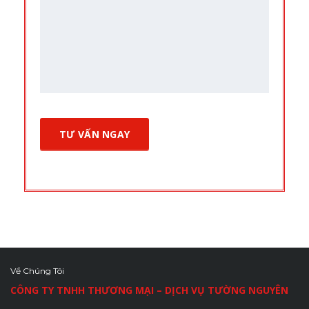
Về Chúng Tôi
CÔNG TY TNHH THƯƠNG MẠI – DỊCH VỤ TƯỜNG NGUYÊN