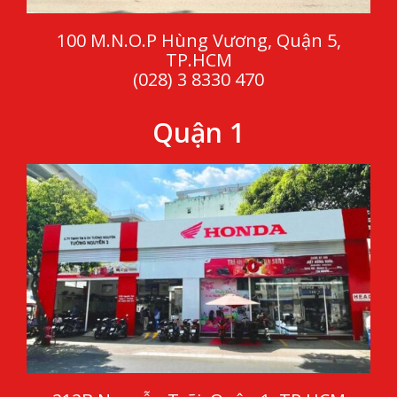
100 M.N.O.P Hùng Vương, Quận 5,
TP.HCM
(028) 3 8330 470
Quận 1