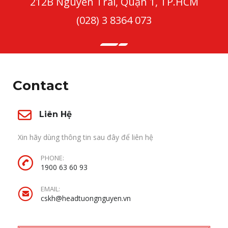
212B Nguyễn Trãi, Quận 1, TP.HCM
(028) 3 8364 073
Contact
Liên Hệ
Xin hãy dùng thông tin sau đây để liên hệ
PHONE:
1900 63 60 93
EMAIL:
cskh@headtuongnguyen.vn