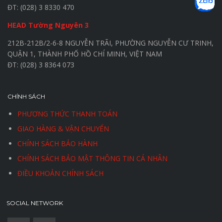
ĐT: (028) 3 8330 470
HEAD Tường Nguyên 3
212B-212B/2-6-8 NGUYỄN TRÃI, PHƯỜNG NGUYỄN CƯ TRINH,
QUẬN 1, THÀNH PHỐ HỒ CHÍ MINH, VIỆT NAM
ĐT: (028) 3 8364 073
CHÍNH SÁCH
PHƯƠNG THỨC THANH TOÁN
GIAO HÀNG & VẬN CHUYỂN
CHÍNH SÁCH BẢO HÀNH
CHÍNH SÁCH BẢO MẬT THÔNG TIN CÁ NHÂN
ĐIỀU KHOẢN CHÍNH SÁCH
SOCIAL NETWORK