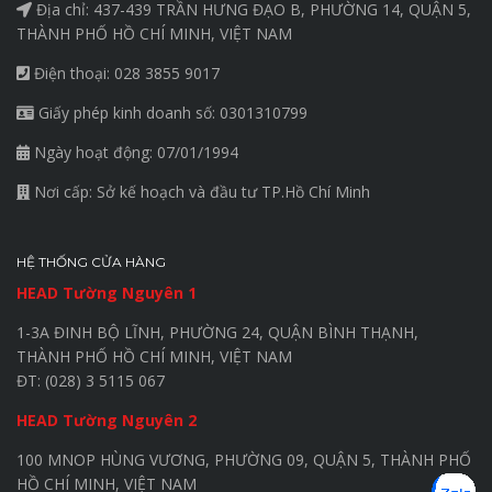
Địa chỉ: 437-439 TRẦN HƯNG ĐẠO B, PHƯỜNG 14, QUẬN 5,
THÀNH PHỐ HỒ CHÍ MINH, VIỆT NAM
Điện thoại: 028 3855 9017
Giấy phép kinh doanh số: 0301310799
Ngày hoạt động: 07/01/1994
Nơi cấp: Sở kế hoạch và đầu tư TP.Hồ Chí Minh
HỆ THỐNG CỬA HÀNG
HEAD Tường Nguyên 1
1-3A ĐINH BỘ LĨNH, PHƯỜNG 24, QUẬN BÌNH THẠNH,
THÀNH PHỐ HỒ CHÍ MINH, VIỆT NAM
ĐT: (028) 3 5115 067
HEAD Tường Nguyên 2
100 MNOP HÙNG VƯƠNG, PHƯỜNG 09, QUẬN 5, THÀNH PHỐ
HỒ CHÍ MINH, VIỆT NAM