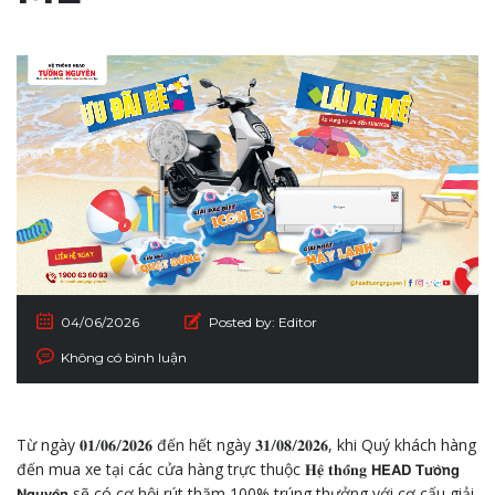
04/06/2026
Posted by:
Editor
Không có bình luận
Từ ngày 𝟎𝟏/𝟎𝟔/𝟐𝟎𝟐𝟔 đến hết ngày 𝟑𝟏/𝟎𝟖/𝟐𝟎𝟐𝟔, khi Quý khách hàng
đến mua xe tại các cửa hàng trực thuộc 𝐇𝐞̣̂ 𝐭𝐡𝐨̂́𝐧𝐠 𝗛𝗘𝗔𝗗 𝗧𝘂̛𝗼̛̀𝗻𝗴
𝗡𝗴𝘂𝘆𝗲̂𝗻 sẽ có cơ hội rút thăm 100% trúng thưởng với cơ cấu giải