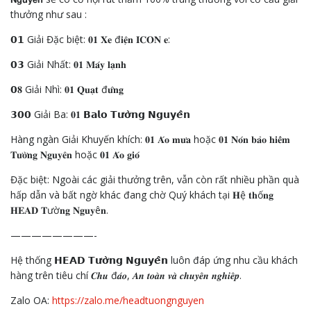
thưởng như sau :
𝟬𝟭 Giải Đặc biệt: 𝟎𝟏 𝐗𝐞 đ𝐢𝐞̣̂𝐧 𝐈𝐂𝐎𝐍 𝐞:
𝟬𝟯 Giải Nhất: 𝟎𝟏 𝐌𝐚́𝐲 𝐥𝐚̣𝐧𝐡
𝟬𝟖 Giải Nhì: 𝟎𝟏 𝐐𝐮𝐚̣𝐭 đ𝐮̛́𝐧𝐠
𝟯𝟬𝟬 Giải Ba: 𝟎𝟏 𝗕𝗮𝗹𝗼 𝗧𝘂̛𝗼̛̀𝗻𝗴 𝗡𝗴𝘂𝘆𝗲̂𝗻
Hàng ngàn Giải Khuyến khích: 𝟎𝟏 𝐀́𝐨 𝐦𝐮̛𝐚 hoặc 𝟎𝟏 𝐍𝐨́𝐧 𝐛𝐚̉𝐨 𝐡𝐢𝐞̂̉𝐦
𝐓𝐮̛𝐨̛̀𝐧𝐠 𝐍𝐠𝐮𝐲𝐞̂𝐧 hoặc 𝟎𝟏 𝐀́𝐨 𝐠𝐢𝐨́
Đặc biệt: Ngoài các giải thưởng trên, vẫn còn rất nhiều phần quà
hấp dẫn và bất ngờ khác đang chờ Quý khách tại 𝐇ệ 𝐭𝐡ố𝐧𝐠
𝐇𝐄𝐀𝐃 𝐓ườ𝐧𝐠 𝐍𝐠𝐮𝐲ê𝐧.
————————-
Hệ thống 𝗛𝗘𝗔𝗗 𝗧𝘂̛𝗼̛̀𝗻𝗴 𝗡𝗴𝘂𝘆𝗲̂𝗻 luôn đáp ứng nhu cầu khách
hàng trên tiêu chí 𝑪𝒉𝒖 đ𝒂́𝒐, 𝑨𝒏 𝒕𝒐𝒂̀𝒏 𝒗𝒂̀ 𝒄𝒉𝒖𝒚𝒆̂𝒏 𝒏𝒈𝒉𝒊𝒆̂𝒑.
Zalo OA:
https://zalo.me/headtuongnguyen