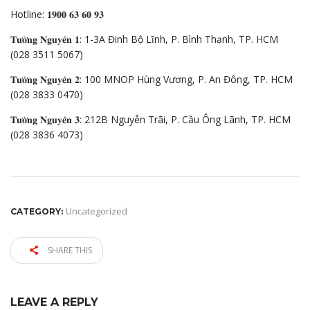
Hotline: 𝟏𝟗𝟎𝟎 𝟔𝟑 𝟔𝟎 𝟗𝟑
𝐓𝐮̛𝐨̛̀𝐧𝐠 𝐍𝐠𝐮𝐲𝐞̂𝐧 𝟏: 1-3A Đinh Bộ Lĩnh, P. Bình Thạnh, TP. HCM
(028 3511 5067)
𝐓𝐮̛𝐨̛̀𝐧𝐠 𝐍𝐠𝐮𝐲𝐞̂𝐧 𝟐: 100 MNOP Hùng Vương, P. An Đông, TP. HCM
(028 3833 0470)
𝐓𝐮̛𝐨̛̀𝐧𝐠 𝐍𝐠𝐮𝐲𝐞̂𝐧 𝟑: 212B Nguyễn Trãi, P. Cầu Ông Lãnh, TP. HCM
(028 3836 4073)
Uncategorized
CATEGORY:
SHARE THIS
LEAVE A REPLY