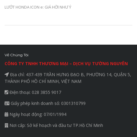
LƯỚT HONDA ICON e: GIÁ HỜI NHƯ Ý
Về Chúng Tôi
CÔNG TY TNHH THƯƠNG MẠI – DỊCH VỤ TƯỜNG NGUYÊN
Địa chỉ: 437-439 TRẦN HƯNG ĐẠO B, PHƯỜNG 14, QUẬN 5,
THÀNH PHỐ HỒ CHÍ MINH, VIỆT NAM
Điện thoại: 028 3855 9017
Giấy phép kinh doanh số: 0301310799
Ngày hoạt động: 07/01/1994
Nơi cấp: Sở kế hoạch và đầu tư TP.Hồ Chí Minh