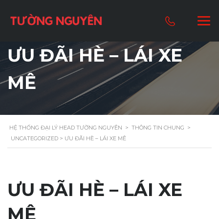
ƯU ĐÃI HÈ – LÁI XE
MÊ
HỆ THỐNG ĐẠI LÝ HEAD TƯỜNG NGUYÊN
>
THÔNG TIN CHUNG
>
UNCATEGORIZED
> ƯU ĐÃI HÈ – LÁI XE MÊ
ƯU ĐÃI HÈ – LÁI XE
MÊ