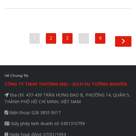
1
2
3
…
9
Về Chúng Tôi
CÔNG TY TNHH THƯƠNG MẠI – DỊCH VỤ TƯỜNG NGUYÊN
Địa chỉ: 437-439 TRẦN HƯNG ĐẠO B, PHƯỜNG 14, QUẬN 5,
THÀNH PHỐ HỒ CHÍ MINH, VIỆT NAM
Điện thoại: 028 3855 9017
Giấy phép kinh doanh số: 0301310799
Ngày hoạt động: 07/01/1994