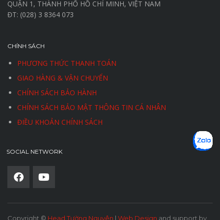
QUẬN 1, THÀNH PHỐ HỒ CHÍ MINH, VIỆT NAM
ĐT: (028) 3 8364 073
CHÍNH SÁCH
PHƯƠNG THỨC THANH TOÁN
GIAO HÀNG & VẬN CHUYỂN
CHÍNH SÁCH BẢO HÀNH
CHÍNH SÁCH BẢO MẬT THÔNG TIN CÁ NHÂN
ĐIỀU KHOẢN CHÍNH SÁCH
SOCIAL NETWORK
Copyright ©
Head Tường Nguyên
|
Web Design
and support by