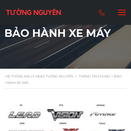
BẢO HÀNH XE MÁY
HỆ THỐNG ĐẠI LÝ HEAD TƯỜNG NGUYÊN
>
THÔNG TIN CHUNG
> BẢO
HÀNH XE MÁY