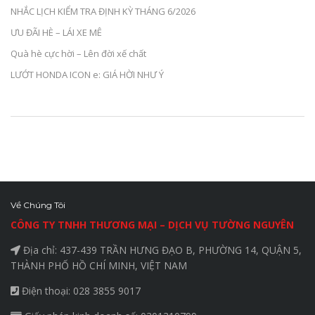
NHẮC LỊCH KIỂM TRA ĐỊNH KỲ THÁNG 6/2026
ƯU ĐÃI HÈ – LÁI XE MÊ
Quà hè cực hời – Lên đời xế chất
LƯỚT HONDA ICON e: GIÁ HỜI NHƯ Ý
Về Chúng Tôi
CÔNG TY TNHH THƯƠNG MẠI – DỊCH VỤ TƯỜNG NGUYÊN
Địa chỉ: 437-439 TRẦN HƯNG ĐẠO B, PHƯỜNG 14, QUẬN 5,
THÀNH PHỐ HỒ CHÍ MINH, VIỆT NAM
Điện thoại: 028 3855 9017