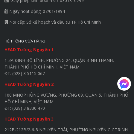
Giấy phép kinh doanh số: 0301310799
Ngày hoạt động: 07/01/1994
Nơi cấp: Sở kế hoạch và đầu tư TP.Hồ Chí Minh
HỆ THỐNG CỬA HÀNG
HEAD Tường Nguyên 1
1-3A ĐINH BỘ LĨNH, PHƯỜNG 24, QUẬN BÌNH THẠNH,
THÀNH PHỐ HỒ CHÍ MINH, VIỆT NAM
ĐT: (028) 3 5115 067
HEAD Tường Nguyên 2
100 MNOP HÙNG VƯƠNG, PHƯỜNG 09, QUẬN 5, THÀNH PHỐ
HỒ CHÍ MINH, VIỆT NAM
ĐT: (028) 3 8330 470
HEAD Tường Nguyên 3
212B-212B/2-6-8 NGUYỄN TRÃI, PHƯỜNG NGUYỄN CƯ TRINH,