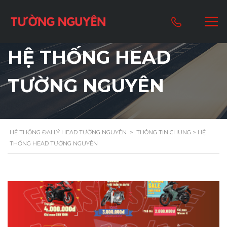
HỆ THỐNG HEAD
TƯỜNG NGUYÊN
HỆ THỐNG ĐẠI LÝ HEAD TƯỜNG NGUYÊN
>
THÔNG TIN CHUNG
> HỆ
THỐNG HEAD TƯỜNG NGUYÊN