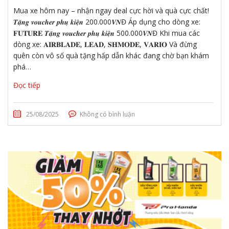
Mua xe hôm nay – nhận ngay deal cực hời và quà cực chất!
𝑻𝒂̣̆𝒏𝒈 𝒗𝒐𝒖𝒄𝒉𝒆𝒓 𝒑𝒉𝒖̣ 𝒌𝒊𝒆̣̂𝒏 200.000𝑽𝑵Đ Áp dụng cho dòng xe:
𝐅𝐔𝐓𝐔𝐑𝐄 𝑻𝒂̣̆𝒏𝒈 𝒗𝒐𝒖𝒄𝒉𝒆𝒓 𝒑𝒉𝒖̣ 𝒌𝒊𝒆̣̂𝒏 500.000𝑽𝑵Đ Khi mua các
dòng xe: 𝐀𝐈𝐑𝐁𝐋𝐀𝐃𝐄, 𝐋𝐄𝐀𝐃, 𝐒𝐇𝐌𝐎𝐃𝐄, 𝐕𝐀𝐑𝐈𝐎 Và đừng
quên còn vô số quà tặng hấp dẫn khác đang chờ bạn khám
phá…
Đọc tiếp
25/08/2025
Không có bình luận