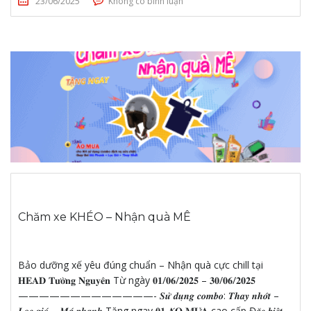
23/06/2025
Không có bình luận
Chăm xe KHÉO – Nhận quà MÊ
Bảo dưỡng xế yêu đúng chuẩn – Nhận quà cực chill tại
𝐇𝐄𝐀𝐃 𝐓𝐮̛𝐨̛̀𝐧𝐠 𝐍𝐠𝐮𝐲𝐞̂𝐧 Từ ngày 𝟎𝟏/𝟎𝟔/𝟐𝟎𝟐𝟓 – 𝟑𝟎/𝟎𝟔/𝟐𝟎𝟐𝟓
—————————————- 𝑺𝒖̛̉ 𝒅𝒖̣𝒏𝒈 𝒄𝒐𝒎𝒃𝒐: 𝑻𝒉𝒂𝒚 𝒏𝒉𝒐̛́𝒕 –
𝑳𝒐̣𝒄 𝒈𝒊𝒐́ – 𝑴𝒂́ 𝒑𝒉𝒂𝒏𝒉 Tặng ngay 𝟎𝟏 𝐀́𝐎 𝐌𝐔̛𝐀 cao cấp Đ𝒂̣̆𝒄 𝒃𝒊𝒆̣̂𝒕