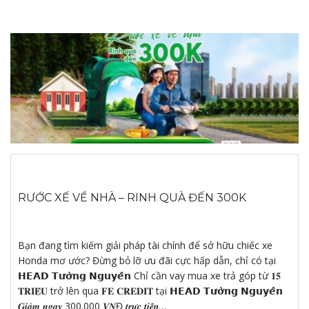
RƯỚC XẾ VỀ NHÀ – RINH QUÀ ĐẾN 300K
Bạn đang tìm kiếm giải pháp tài chính để sở hữu chiếc xe
Honda mơ ước? Đừng bỏ lỡ ưu đãi cực hấp dẫn, chỉ có tại
𝗛𝗘𝗔𝗗 𝗧𝘂̛𝗼̛̀𝗻𝗴 𝗡𝗴𝘂𝘆𝗲̂𝗻 Chỉ cần vay mua xe trả góp từ 𝟏𝟓
𝐓𝐑𝐈𝐄̣̂𝐔 trở lên qua 𝐅𝐄 𝐂𝐑𝐄𝐃𝐈𝐓 tại 𝗛𝗘𝗔𝗗 𝗧𝘂̛𝗼̛̀𝗻𝗴 𝗡𝗴𝘂𝘆𝗲̂𝗻
𝑮𝒊𝒂̉𝒎 𝒏𝒈𝒂𝒚 300.000 𝑽𝑵Đ 𝒕𝒓𝒖̛̣𝒄 𝒕𝒊𝒆̂́𝒑…