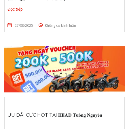
Đọc tiếp
27/08/2025
Không có bình luận
ƯU ĐÃI CỰC HOT TẠI 𝐇𝐄𝐀𝐃 𝐓𝐮̛𝐨̛̀𝐧𝐠 𝐍𝐠𝐮𝐲𝐞̂𝐧