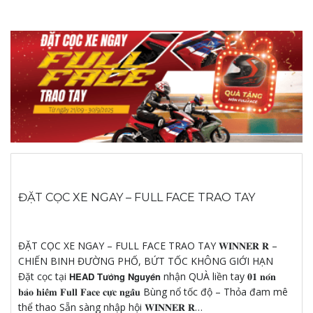
ĐẶT CỌC XE NGAY – FULL FACE TRAO TAY
ĐẶT CỌC XE NGAY – FULL FACE TRAO TAY 𝐖𝐈𝐍𝐍𝐄𝐑 𝐑 –
CHIẾN BINH ĐƯỜNG PHỐ, BỨT TỐC KHÔNG GIỚI HẠN
Đặt cọc tại 𝗛𝗘𝗔𝗗 𝗧𝘂̛𝗼̛̀𝗻𝗴 𝗡𝗴𝘂𝘆𝗲̂𝗻 nhận QUÀ liền tay 𝟎𝟏 𝐧𝐨́𝐧
𝐛𝐚̉𝐨 𝐡𝐢𝐞̂̉𝐦 𝐅𝐮𝐥𝐥 𝐅𝐚𝐜𝐞 𝐜𝐮̛̣𝐜 𝐧𝐠𝐚̂̀𝐮 Bùng nổ tốc độ – Thỏa đam mê
thể thao Sẵn sàng nhập hội 𝐖𝐈𝐍𝐍𝐄𝐑 𝐑…