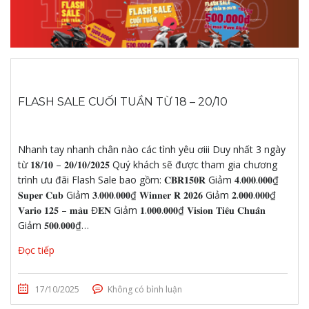
FLASH SALE CUỐI TUẦN TỪ 18 – 20/10
Nhanh tay nhanh chân nào các tình yêu ơiii Duy nhất 3 ngày
từ 𝟏𝟖/𝟏𝟎 – 𝟐𝟎/𝟏𝟎/𝟐𝟎𝟐𝟓 Quý khách sẽ được tham gia chương
trình ưu đãi Flash Sale bao gồm: 𝐂𝐁𝐑𝟏𝟓𝟎𝐑 Giảm 𝟒.𝟎𝟎𝟎.𝟎𝟎𝟎₫
𝐒𝐮𝐩𝐞𝐫 𝐂𝐮𝐛 Giảm 𝟑.𝟎𝟎𝟎.𝟎𝟎𝟎₫ 𝐖𝐢𝐧𝐧𝐞𝐫 𝐑 𝟐𝟎𝟐𝟔 Giảm 𝟐.𝟎𝟎𝟎.𝟎𝟎𝟎₫
𝐕𝐚𝐫𝐢𝐨 𝟏𝟐𝟓 – 𝐦𝐚̀𝐮 Đ𝐄𝐍 Giảm 𝟏.𝟎𝟎𝟎.𝟎𝟎𝟎₫ 𝐕𝐢𝐬𝐢𝐨𝐧 𝐓𝐢𝐞̂𝐮 𝐂𝐡𝐮𝐚̂̉𝐧
Giảm 𝟓𝟎𝟎.𝟎𝟎𝟎₫…
Đọc tiếp
17/10/2025
Không có bình luận