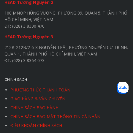
HEAD Tường Nguyên 2
100 MNOP HÙNG VƯƠNG, PHƯỜNG 09, QUẬN 5, THÀNH PHỐ
HỒ CHÍ MINH, VIỆT NAM
ĐT: (028) 3 8330 470
HEAD Tường Nguyên 3
212B-212B/2-6-8 NGUYỄN TRÃI, PHƯỜNG NGUYỄN CƯ TRINH,
QUẬN 1, THÀNH PHỐ HỒ CHÍ MINH, VIỆT NAM
ĐT: (028) 3 8364 073
CHÍNH SÁCH
PHƯƠNG THỨC THANH TOÁN
GIAO HÀNG & VẬN CHUYỂN
CHÍNH SÁCH BẢO HÀNH
CHÍNH SÁCH BẢO MẬT THÔNG TIN CÁ NHÂN
ĐIỀU KHOẢN CHÍNH SÁCH