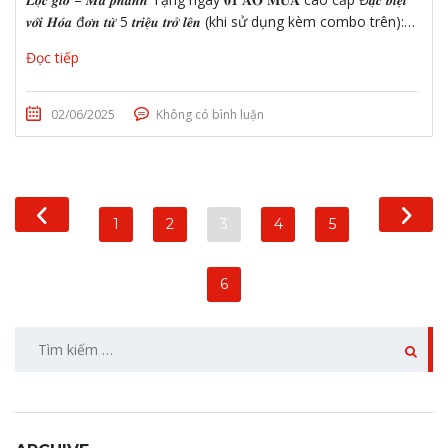
𝒗𝒐̛́𝒊 𝑯𝒐́𝒂 đ𝒐̛𝒏 𝒕𝒖̛̀ 5 𝒕𝒓𝒊𝒆̣̂𝒖 𝒕𝒓𝒐̛̉ 𝒍𝒆̂𝒏 (khi sử dụng kèm combo trên):…
Đọc tiếp
02/06/2025
Không có bình luận
1
2
3
4
5
6