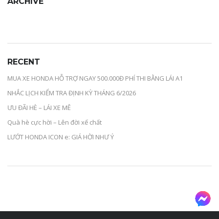
ARCHIVE
RECENT
MUA XE HONDA HỖ TRỢ NGAY 500.000Đ PHÍ THI BẰNG LÁI A1
NHẮC LỊCH KIỂM TRA ĐỊNH KỲ THÁNG 6/2026
ƯU ĐÃI HÈ – LÁI XE MÊ
Quà hè cực hời – Lên đời xế chất
LƯỚT HONDA ICON e: GIÁ HỜI NHƯ Ý