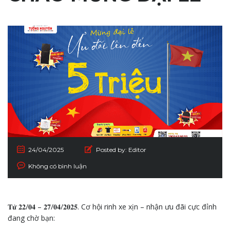
24/04/2025
Posted by:
Editor
Không có bình luận
𝐓𝐮̛̀ 𝟐𝟐/𝟎𝟒 – 𝟐𝟕/𝟎𝟒/𝟐𝟎𝟐𝟓. Cơ hội rinh xe xịn – nhận ưu đãi cực đỉnh
đang chờ bạn: