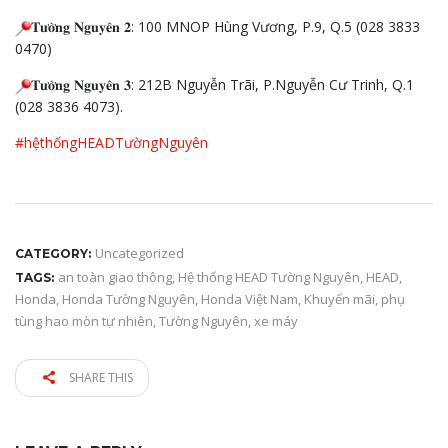
𝐓𝐮̛𝐨̛̀𝐧𝐠 𝐍𝐠𝐮𝐲𝐞̂𝐧 𝟐: 100 MNOP Hùng Vương, P.9, Q.5 (028 3833
0470)
𝐓𝐮̛𝐨̛̀𝐧𝐠 𝐍𝐠𝐮𝐲𝐞̂𝐧 𝟑: 212B Nguyễn Trãi, P.Nguyễn Cư Trinh, Q.1
(028 3836 4073).
#hệthốngHEADTườngNguyên
Uncategorized
CATEGORY:
an toàn giao thông
,
Hệ thống HEAD Tường Nguyên
,
HEAD
,
TAGS:
Honda
,
Honda Tường Nguyên
,
Honda Việt Nam
,
Khuyến mãi
,
phụ
tùng hao mòn tự nhiên
,
Tường Nguyên
,
xe máy
SHARE THIS