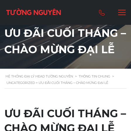
ƯU ĐÃI CUỐI THÁNG –
CHÀO MỪNG ĐẠI LỄ
HỆ THỐNG ĐẠI LÝ HEAD TƯỜNG NGUYÊN
>
THÔNG TIN CHUNG
>
UNCATEGORIZED
> ƯU ĐÃI CUỐI THÁNG – CHÀO MỪNG ĐẠI LỄ
ƯU ĐÃI CUỐI THÁNG –
CHÀO MỪNG ĐẠI LỄ