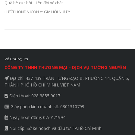
Quà hè cực hời – Lên đời xế chất
LƯỚT HONDA ICON e: GIÁ HỜI NHƯ Ý
Về Chúng Tôi
CÔNG TY TNHH THƯƠNG MẠI – DỊCH VỤ TƯỜNG NGUYÊN
Địa chỉ: 437-439 TRẦN HƯNG ĐẠO B, PHƯỜNG 14, QUẬN 5,
THÀNH PHỐ HỒ CHÍ MINH, VIỆT NAM
Điện thoại: 028 3855 9017
Giấy phép kinh doanh số: 0301310799
Ngày hoạt động: 07/01/1994
Nơi cấp: Sở kế hoạch và đầu tư TP.Hồ Chí Minh