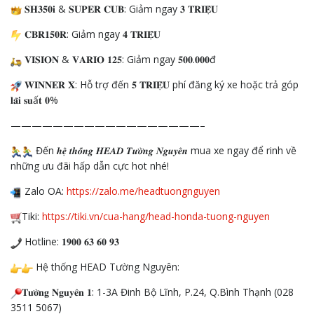
𝐒𝐇𝟑𝟓𝟎𝐢 & 𝐒𝐔𝐏𝐄𝐑 𝐂
𝐔𝐁: Giảm ngay 𝟑 𝐓𝐑𝐈𝐄̣̂𝐔
𝐂𝐁𝐑𝟏𝟓𝟎𝐑: Giảm ngay 𝟒 𝐓𝐑𝐈𝐄̣̂𝐔
𝐕𝐈𝐒𝐈𝐎𝐍 & 𝐕𝐀𝐑𝐈𝐎 𝟏𝟐𝟓: Giảm ngay 𝟓𝟎𝟎.𝟎𝟎𝟎đ
𝐖𝐈𝐍𝐍𝐄𝐑 𝐗: Hỗ trợ đến 𝟓 𝐓𝐑𝐈𝐄̣̂𝐔 phí đăng ký xe hoặc trả góp
𝐥𝐚̃𝐢 𝐬𝐮ấ𝐭 𝟎%
——————————————————–
Đến 𝒉𝒆̣̂ 𝒕𝒉𝒐̂́𝒏𝒈 𝑯𝑬𝑨𝑫 𝑻𝒖̛𝒐̛̀𝒏𝒈 𝑵𝒈𝒖𝒚𝒆̂𝒏 mua xe ngay để rinh về
những ưu đãi hấp dẫn cực hot nhé!
Zalo OA:
https://zalo.me/headtuongnguyen
Tiki:
https://tiki.vn/cua-hang/head-honda-tuong-nguyen
Hotline: 𝟏𝟗𝟎𝟎 𝟔𝟑 𝟔𝟎 𝟗𝟑
Hệ thống HEAD Tường Nguyên:
𝐓𝐮̛𝐨̛̀𝐧𝐠 𝐍𝐠𝐮𝐲𝐞̂𝐧 𝟏: 1-3A Đinh Bộ Lĩnh, P.24, Q.Bình Thạnh (028
3511 5067)